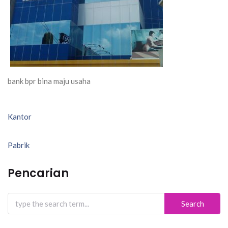
bank bpr bina maju usaha
Navigasi
Kantor
pos
Pabrik
Pencarian
Search
for: