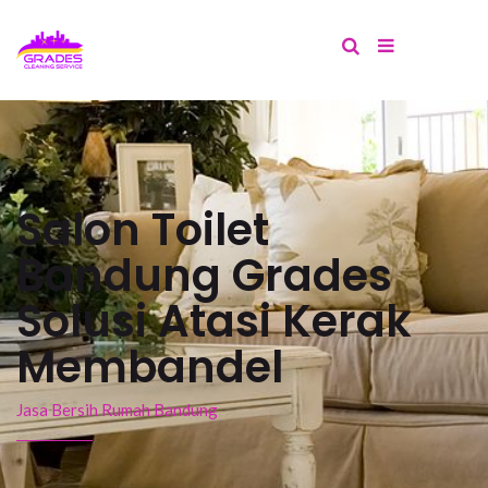
Salon Toilet
Bandung Grades
Solusi Atasi Kerak
Membandel
Jasa Bersih Rumah Bandung