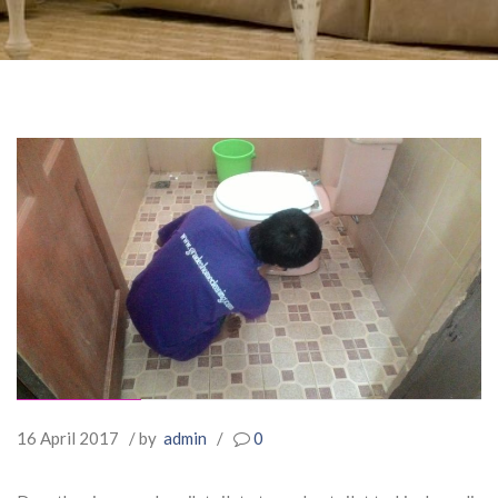
16 April 2017
/ by
admin
/
0