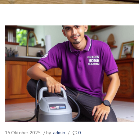
15 Oktober 2025
/ by
admin
/
0