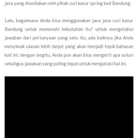
jasa yang disediakan oleh pihak cuci kasur spring bed Bandung.
Lalu, bagaimana Anda bisa menggunakan jasa jasa cuci kasur
Bandung untuk memenuhi kebutuhan itu? untuk mengetahui
jawaban dari pertanyaan yang satu itu, ada baiknya jika Anda
menyimak ulasan lebih lanjut yang akan menjadi topik bahasan
kali ini. dengan begitu, Anda pun akan bisa mengerti apa solusi
sekaligus jawaban yang paling tepat untuk mengatasi hal ini.