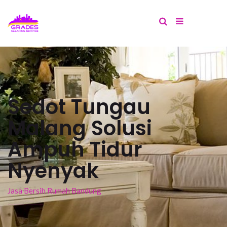
Sedot Tungau
Malang Solusi
Ampuh Tidur
Nyenyak
Jasa Bersih Rumah Bandung